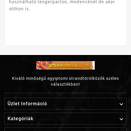
használható tengerparton, medencénél de akar
otthon is.
Kiváló minőségű egyiptomi strandtörölközők széles
választékban!

Üzlet Információ

Kategóriák