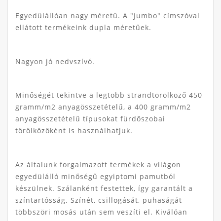
Egyedülállóan nagy méretű. A "Jumbo" címszóval
ellátott termékeink dupla méretűek.
Nagyon jó nedvszívó.
Minőségét tekintve a legtöbb strandtörölköző 450
gramm/m2 anyagösszetételű, a 400 gramm/m2
anyagösszetételű típusokat fürdőszobai
törölközőként is használhatjuk.
Az általunk forgalmazott termékek a világon
egyedülálló minőségű egyiptomi pamutból
készülnek. Szálanként festettek, így garantált a
színtartósság. Színét, csillogását, puhaságát
többszöri mosás után sem veszíti el. Kiválóan