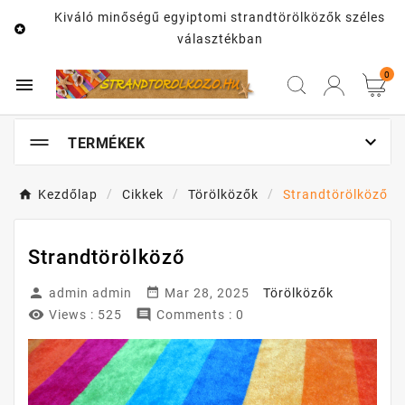
Kiváló minőségű egyiptomi strandtörölközők széles

választékban
0


TERMÉKEK
Kezdőlap
Cikkek
Törölközők
Strandtörölköző
Strandtörölköző


admin admin
Mar 28, 2025
Törölközők


Views :
525
Comments : 0