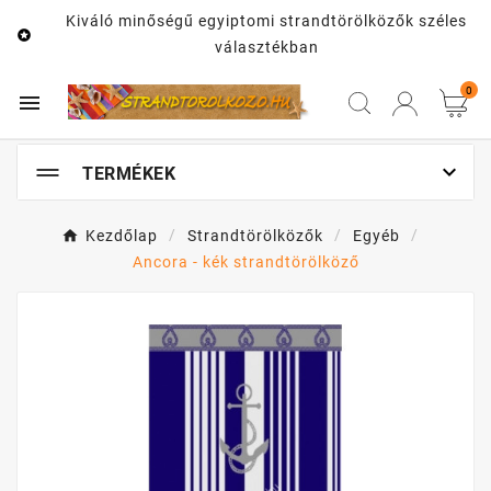
Kiváló minőségű egyiptomi strandtörölközők széles

választékban
0


TERMÉKEK
Kezdőlap
Strandtörölközők
Egyéb
Ancora - kék strandtörölköző