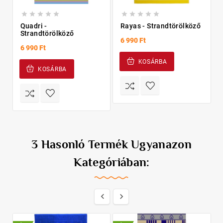










Quadri -
Rayas - Strandtörölköző
Strandtörölköző
6 990 Ft
6 990 Ft
KOSÁRBA
KOSÁRBA
3 Hasonló Termék Ugyanazon
Kategóriában:

