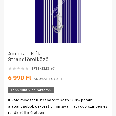
Ancora - Kék
Strandtörölköző





ÉRTÉKELÉS (0)
6 990 Ft
ADÓVAL EGYÜTT
Több mint 2 db raktáron
Kiváló minőségű strandtörölköző 100% pamut
alapanyagból, dekoratív mintával, ragyogó színben és
rendkívüli méretben.