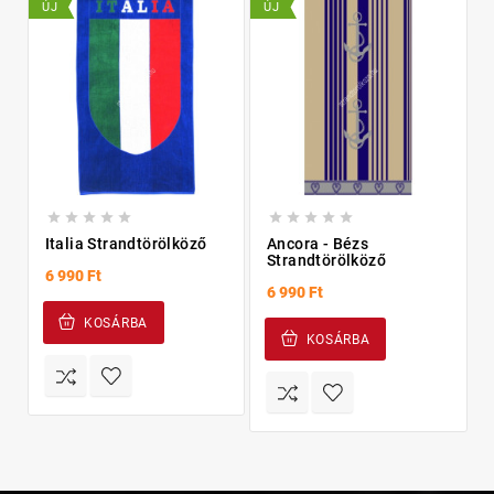
ÚJ
ÚJ
Ú










Italia Strandtörölköző
Ancora - Bézs
Strandtörölköző
6 990 Ft
6 990 Ft
KOSÁRBA
KOSÁRBA