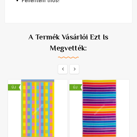
Fehéríteni tilos!
A Termék Vásárlói Ezt Is
Megvették:


ÚJ
ÚJ